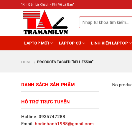
Skip
"Khi Đến Là Khách - Khi Về Là Bạn"
to
content
Search
for:
LAPTOP MỚI
LAPTOP CŨ
LINH KIỆN LAPTOP
HOME
/
PRODUCTS TAGGED “DELL E5530”
DANH SÁCH SẢN PHẨM
No produc
HỖ TRỢ TRỰC TUYẾN
Hotline: 0935747288
Email:
hodinhanh1988@gmail.com