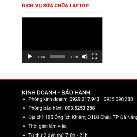
DỊCH VỤ SỬA CHỮA LAPTOP
Trình
chơi
Video
00:00
00:28
KINH DOANH - BẢO HÀNH
Phòng kinh doanh:
0929.217.943
–
0935.098.288
Phòng bảo hành:
093.5253.288
Địa chỉ: 185 Ông Ích Khiêm, Q.Hải Châu, TP Đà Nẵn
Thời gian làm việc:
Từ thứ 2 đến thứ 7: 8h - 21h