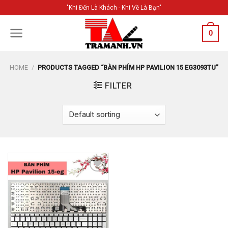
Skip
"Khi Đến Là Khách - Khi Về Là Bạn"
to
content
0
HOME
/
PRODUCTS TAGGED “BÀN PHÍM HP PAVILION 15 EG3093TU”
FILTER
Add to
Wishlist