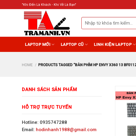
Skip
"Khi Đến Là Khách - Khi Về Là Bạn"
to
content
Search
for:
LAPTOP MỚI
LAPTOP CŨ
LINH KIỆN LAPTOP
HOME
/
PRODUCTS TAGGED “BÀN PHÍM HP ENVY X360 13 BF011
DANH SÁCH SẢN PHẨM
HỖ TRỢ TRỰC TUYẾN
Hotline: 0935747288
Email:
hodinhanh1988@gmail.com