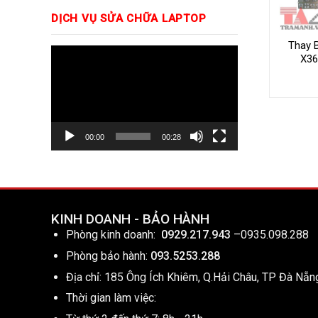
DỊCH VỤ SỬA CHỮA LAPTOP
Thay 
Trình
X36
chơi
Video
00:00
00:28
KINH DOANH - BẢO HÀNH
Phòng kinh doanh:
0929.217.943
–
0935.098.288
Phòng bảo hành:
093.5253.288
Địa chỉ: 185 Ông Ích Khiêm, Q.Hải Châu, TP Đà Nẵn
Thời gian làm việc: