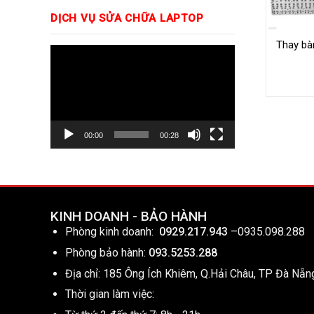
DỊCH VỤ SỬA CHỮA LAPTOP
Thay bàn
Trình
chơi
Video
00:00
00:28
KINH DOANH - BẢO HÀNH
Phòng kinh doanh:
0929.217.943
–
0935.098.288
Phòng bảo hành:
093.5253.288
Địa chỉ: 185 Ông Ích Khiêm, Q.Hải Châu, TP Đà Nẵn
Thời gian làm việc: