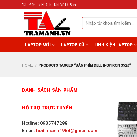
Skip
"Khi Đến Là Khách - Khi Về Là Bạn"
to
content
Search
for:
LAPTOP MỚI
LAPTOP CŨ
LINH KIỆN LAPTOP
HOME
/
PRODUCTS TAGGED “BÀN PHÍM DELL INSPIRON 3520”
DANH SÁCH SẢN PHẨM
HỖ TRỢ TRỰC TUYẾN
Hotline: 0935747288
Email:
hodinhanh1988@gmail.com