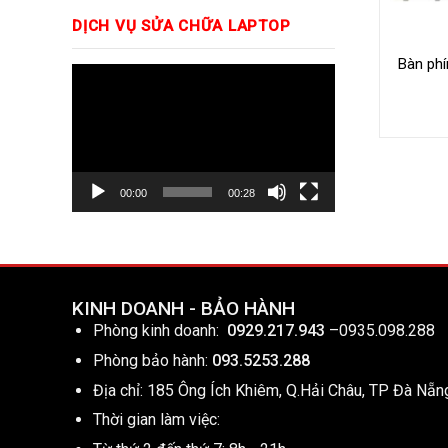
DỊCH VỤ SỬA CHỮA LAPTOP
Bàn phí
Trình
chơi
Video
00:00
00:28
KINH DOANH - BẢO HÀNH
Phòng kinh doanh:
0929.217.943
–
0935.098.288
Phòng bảo hành:
093.5253.288
Địa chỉ: 185 Ông Ích Khiêm, Q.Hải Châu, TP Đà Nẵn
Thời gian làm việc: