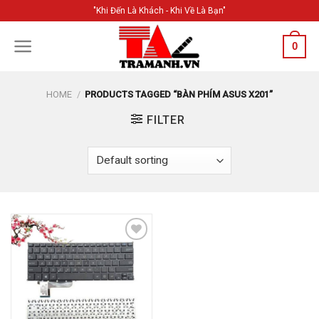
Skip
"Khi Đến Là Khách - Khi Về Là Bạn"
to
content
0
HOME
/
PRODUCTS TAGGED “BÀN PHÍM ASUS X201”
FILTER
Add to
Wishlist