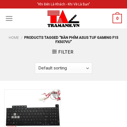
Skip
"Khi Đến Là Khách - Khi Về Là Bạn"
to
content
0
HOME
/
PRODUCTS TAGGED “BÀN PHÍM ASUS TUF GAMING F15
FX507VU”
FILTER
Add to
Wishlist