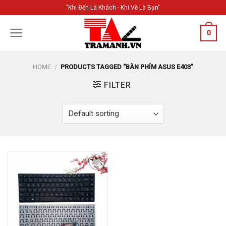
Skip
"Khi Đến Là Khách - Khi Về Là Bạn"
to
content
0
HOME
/
PRODUCTS TAGGED “BÀN PHÍM ASUS E403”
FILTER
Add to
Wishlist