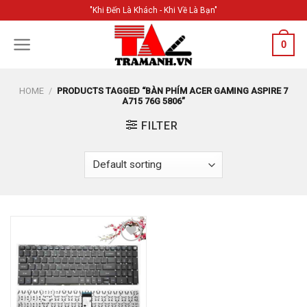
Skip
"Khi Đến Là Khách - Khi Về Là Bạn"
to
content
0
HOME
/
PRODUCTS TAGGED “BÀN PHÍM ACER GAMING ASPIRE 7
A715 76G 5806”
FILTER
Add to
Wishlist