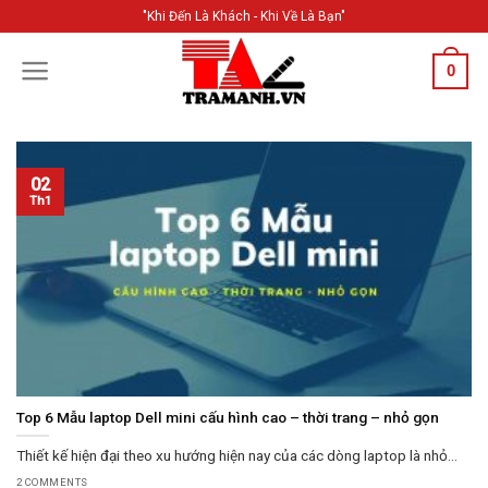
Skip
"Khi Đến Là Khách - Khi Về Là Bạn"
to
content
0
02
Th1
Top 6 Mẫu laptop Dell mini cấu hình cao – thời trang – nhỏ gọn
Thiết kế hiện đại theo xu hướng hiện nay của các dòng laptop là nhỏ...
2 COMMENTS