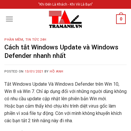
Skip
"Khi Đến Là Khách - Khi Về Là Bạn"
to
content
0
PHẦN MỀM
,
TIN TỨC 24H
Cách tắt Windows Update và Windows
Defender nhanh nhất
POSTED ON
13/01/2021
BY
HỒ ANH
Tắt Windows Update Và Windows Defender trên Win 10,
Win 8 và Win 7. Chỉ áp dụng đối với những người dùng không
có nhu cầu update cập nhật lên phiên bản Win mới.
Hoặc bạn cảm thấy khó chịu khi trình diệt virus gốc làm
phiền vì xoá file tự động. Còn với mình không khuyến khích
các bạn tắt 2 tính năng này đi nha.