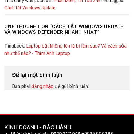
This entry was posted in
Phần Mềm
,
Tin Tức 24h
and tagged
Cách tắt Windows Update
.
ONE THOUGHT ON “
CÁCH TẮT WINDOWS UPDATE
VÀ WINDOWS DEFENDER NHANH NHẤT
”
Pingback:
Laptop bật không lên là bị làm sao? Và cách sửa
như thế nào? - Trâm Anh Laptop
Để lại một bình luận
Bạn phải
đăng nhập
để gửi bình luận.
KINH DOANH - BẢO HÀNH
Phòng kinh doanh:
0929.217.943
–
0935.098.288